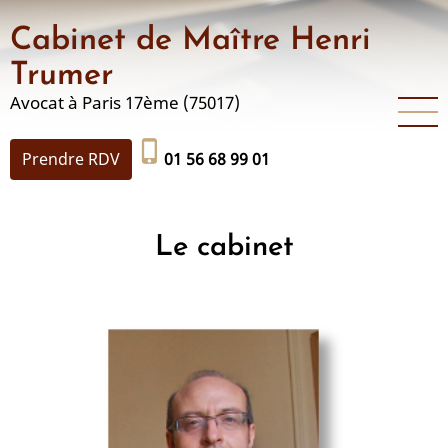
Aller
Cabinet de Maître Henri
au
contenu
Trumer
principal
Avocat à Paris 17ème (75017)
phone_iphone
Prendre RDV
01 56 68 99 01
Le cabinet